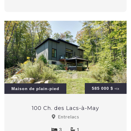
585 000 $
Maison de plain-pied
+tx
100 Ch. des Lacs-à-May
Entrelacs
3
1