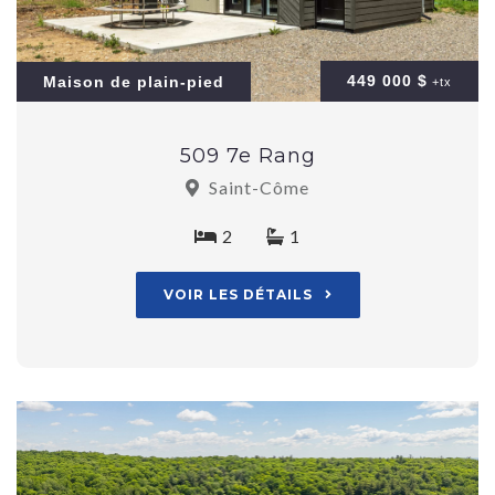
449 000 $
Maison de plain-pied
+tx
509 7e Rang
Saint-Côme
2
1
VOIR LES DÉTAILS