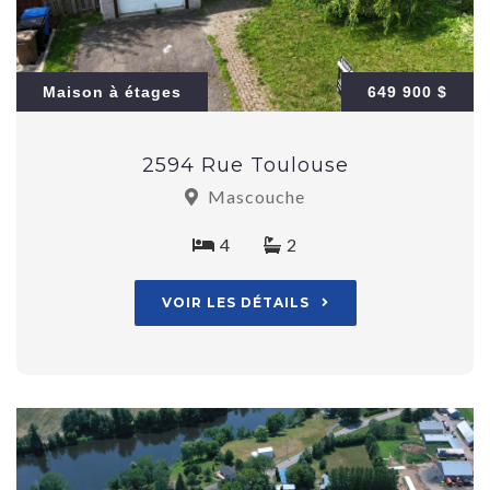
Maison à étages
649 900 $
2594 Rue Toulouse
Mascouche
4
2
VOIR LES DÉTAILS