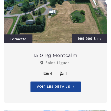
999 000 $
Fermette
+tx
1310 Rg Montcalm
Saint-Liguori
4
1
VOIR LES DÉTAILS