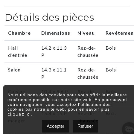
Détails des pièces
Chambre
Dimensions
Niveau
Revêtemen
Hall
14.2 x 11.3
Rez-de-
Bois
d'entrée
P
chaussée
Salon
14.3 x 11.1
Rez-de-
Bois
P
chaussée
Cuisine
10.4 x 9.6 P
Rez-de-
Bois
Nous utilisons des cookies pour vous offrir la meilleure
chaussée
expérience possible sur notre site web. En poursuivant
votre navigation, vous acceptez l'utilisation des
cookies par notre site web, pour en savoir plus
Salle à
15.8 x 15 P
Rez-de-
Bois
cliquez ici
.
manger
chaussée
Accepter
Refuser