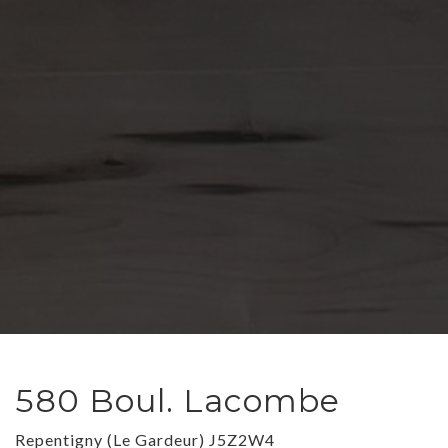
580 Boul. Lacombe
Repentigny (Le Gardeur) J5Z2W4